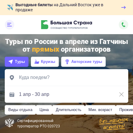
Выгодные билеты
на Дальний Восток уже в
продаже
Туры по России в апреле из Гатчины
от
прямых
организаторов
Туры
Круизы
Авторские туры
Виды отдыха
Цена
Длительность
Мин. возраст
Прожив
Сертифицированный
туроператор РТО 020723