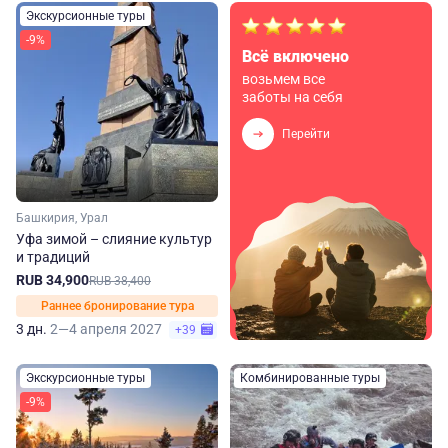
Экскурсионные туры
-9%
Всё включено
возьмем все
заботы на себя
Перейти
Башкирия, Урал
Уфа зимой – слияние культур
и традиций
RUB 34,900
RUB 38,400
Раннее бронирование тура
3 дн.
2—4 апреля 2027
+39
Экскурсионные туры
Комбинированные туры
-9%