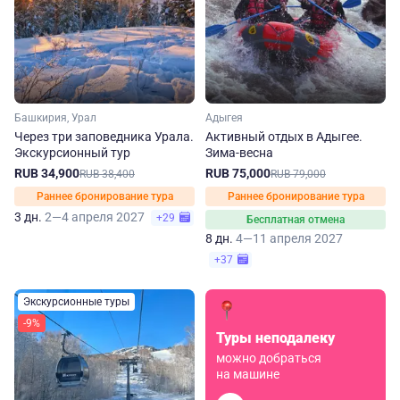
Башкирия, Урал
Адыгея
Через три заповедника Урала.
Активный отдых в Адыгее.
Экскурсионный тур
Зима-весна
RUB 34,900
RUB 75,000
RUB 38,400
RUB 79,000
Раннее бронирование тура
Раннее бронирование тура
3 дн.
2—4 апреля 2027
+29
Бесплатная отмена
8 дн.
4—11 апреля 2027
+37
Экскурсионные туры
-9%
Туры неподалеку
можно добраться
на машине