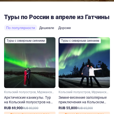
Туры по России в апреле из Гатчины
По популярности
Дешевле
Дороже
Туры с северным сиянием
Туры с северным сиянием
Кольский полуостров, Мурманская область, Арктика
Кольский полуостров, Мурманская область, Арктика
Арктические каникулы. Тур
Зимне-весенние заполярные
на Кольский полуостров на
приключения на Кольском
зиму-весну
полуострове
RUB 69,900
RUB 55,800
RUB 80,000
RUB 65,000