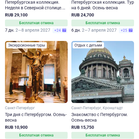
Петербургская коллекция.
Петербургская коллекция. Тур
Неделя в Северной столице.
на 6 дней. Осень-весна
Осень-весна
RUB 29,100
RUB 24,700
Бесплатная отмена
Бесплатная отмена
7 дн.
2—8 апреля 2027
6 дн.
2—7 апреля 2027
+24
+25
Экскурсионные туры
Отдых с детьми
Санкт-Петербург
Санкт-Петербург, Кронштадт
Три дня с Петербургом. Осень-
Знакомство с Петербургом.
весна
Осень-весна
RUB 10,900
RUB 15,750
Бесплатная отмена
Бесплатная отмена