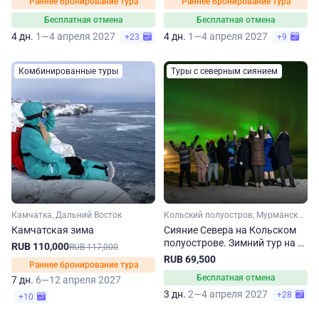
Раннее бронирование тура
Раннее бронирование тура
Бесплатная отмена
Бесплатная отмена
4 дн.
1—4 апреля 2027
4 дн.
1—4 апреля 2027
+23
+9
Комбинированные туры
Туры с северным сиянием
Камчатка, Дальний Восток
Кольский полуостров, Мурманская область, Арктика
Камчатская зима
Сияние Севера на Кольском
полуострове. Зимний тур на 3
RUB 110,000
RUB 117,000
дня
RUB 69,500
Раннее бронирование тура
Бесплатная отмена
7 дн.
6—12 апреля 2027
3 дн.
2—4 апреля 2027
+28
+10