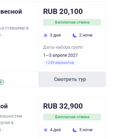
RUB 20,100
 весной
Бесплатная отмена
 и ставшему в
...
3 дня
2 ночи
Даты набора групп
1—3 апреля 2027
+235 вариантов
Смотреть тур
й
RUB 32,900
ной
тельностям
Бесплатная отмена
урсия в
..
4 дня
3 ночи