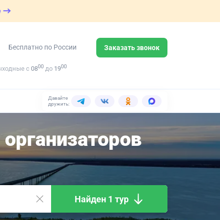
е
Бесплатно по России
Заказать звонок
00
00
ыходные с
08
до
19
Давайте
дружить:
организаторов
Найден 1 тур