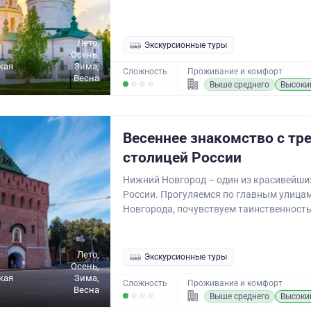
Лето,
Экскурсионные туры
Осень,
кая
Зима,
Сложность
Проживание и комфорт
Весна
Выше среднего
Высоки
Весеннее знакомство с тр
столицей России
Нижний Новгород – один из красивейши
России. Прогуляемся по главным улица
Новгорода, почувствуем таинственность.
Лето,
Экскурсионные туры
Осень,
кая
Зима,
Сложность
Проживание и комфорт
Весна
Выше среднего
Высоки