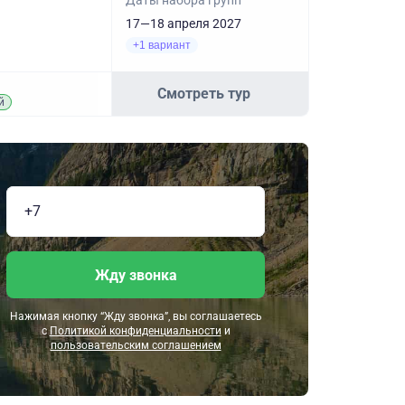
Даты набора групп
17—18 апреля 2027
+1 вариант
Смотреть тур
й
Жду звонка
Нажимая кнопку “Жду звонка”, вы соглашаетесь
с
Политикой конфиденциальности
и
пользовательским соглашением