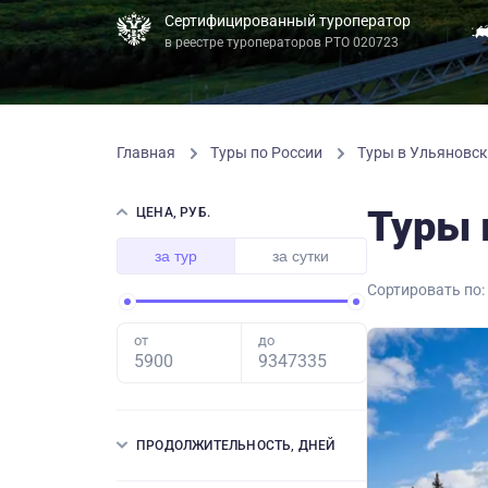
Сертифицированный туроператор
в реестре туроператоров РТО 020723
Главная
Туры по России
Туры в Ульяновск
Туры 
ЦЕНА, РУБ.
за тур
за сутки
Сортировать по:
от
до
ПРОДОЛЖИТЕЛЬНОСТЬ, ДНЕЙ