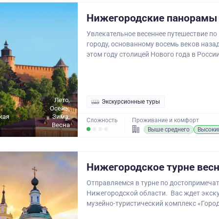
Нижегородские панорамы
Увлекательное весеннее путешествие по
городу, основанному восемь веков назад
этом году столицей Нового года в России
Лето,
Экскурсионные туры
Осень,
кая
Зима,
Сложность
Проживание и комфорт
Весна
Выше среднего
Высоки
Нижегородское турне вес
Отправляемся в турне по достопримеча
Нижегородской области. Вас ждет экск
музейно-туристический комплекс «Город.