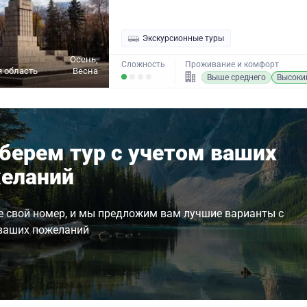
Экскурсионные туры
Осень,
Сложность
Проживание и комфорт
 область
Весна
Выше среднего
Высоки
берем тур с учетом ваших
еланий
е свой номер, и мы предложим вам лучшие варианты с
ваших пожеланий