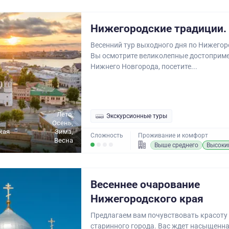
Нижегородские традиции.
Весенний тур выходного дня по Нижегор
Вы осмотрите великолепные достоприм
Нижнего Новгорода, посетите...
Лето,
Экскурсионные туры
Осень,
кая
Зима,
Сложность
Проживание и комфорт
Весна
Выше среднего
Высоки
Весеннее очарование
Нижегородского края
Предлагаем вам почувствовать красоту
старинного города. Вас ждет насыщенн