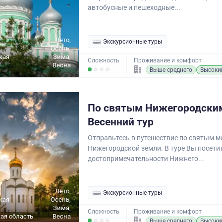
автобусные и пешеходные...
Лето,
Экскурсионные туры
Осень,
кая
Зима,
Сложность
Проживание и комфорт
Весна
Выше среднего
Высоки
По святым Нижегородски
Весенний тур
Отправьтесь в путешествие по святым м
Нижегородской земли. В туре Вы посети
достопримечательности Нижнего...
Лето,
Экскурсионные туры
кая
Осень,
Зима,
Сложность
Проживание и комфорт
ая область
Весна
Выше среднего
Высоки