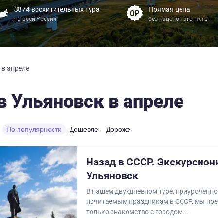
3874 восхитительных тура
Прямая цена
по всей России
без наценок агентств
 в апреле
в Ульяновск в апреле
По популярности
Дешевле
Дороже
Назад в СССР. Экскурсион
Ульяновск
В нашем двухдневном туре, приуроченн
почитаемым праздникам в СССР, мы пре
только знакомство с городом...