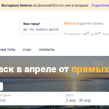
Выгодные билеты
на Дальний Восток уже в продаже
Подробне
Москва
и другие страны
Ваш город?
Да
Нет, выбрать другой
00
00
По будням с
06
до
20
В в
ВНЫЕ ТУРЫ
О НАС
КОНТАКТЫ
вск в апреле от
прямых
 ОТДЫХА
ДАТЫ