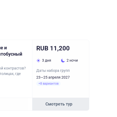
RUB 11,200
е и
автобусный
3 дня
2 ночи
ый контрастов?
Даты набора групп
толицах, где
23—25 апреля 2027
+8 вариантов
Смотреть тур