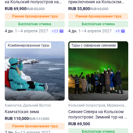
на Кольский полуостров на
приключения на Кольском
зиму-весну
полуострове
RUB 69,900
RUB 55,800
RUB 80,000
RUB 65,000
Раннее бронирование тура
Раннее бронирование тура
Бесплатная отмена
Бесплатная отмена
4 дн.
1—4 апреля 2027
4 дн.
1—4 апреля 2027
+23
+9
Комбинированные туры
Туры с северным сиянием
Камчатка, Дальний Восток
Кольский полуостров, Мурманская область, Арктика
Камчатская зима
Сияние Севера на Кольском
полуострове. Зимний тур на 3
RUB 110,000
RUB 117,000
дня
RUB 69,500
Раннее бронирование тура
Бесплатная отмена
7 дн.
6—12 апреля 2027