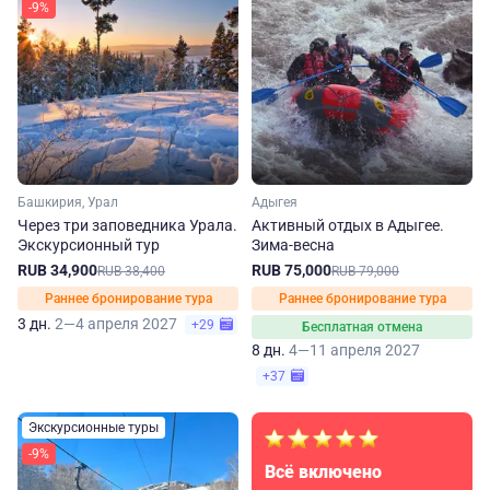
-9%
Башкирия, Урал
Адыгея
Через три заповедника Урала.
Активный отдых в Адыгее.
Экскурсионный тур
Зима-весна
RUB 34,900
RUB 75,000
RUB 38,400
RUB 79,000
Раннее бронирование тура
Раннее бронирование тура
3 дн.
2—4 апреля 2027
+29
Бесплатная отмена
8 дн.
4—11 апреля 2027
+37
Экскурсионные туры
-9%
Всё включено