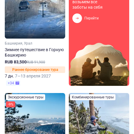
возьмем все
заботы на себя
Перейти
Башкирия, Урал
Зимнее путешествие в Горную
Башкирию
RUB 83,500
RUB 91,900
Раннее бронирование тура
7 дн.
7—13 апреля 2027
+34
Экскурсионные туры
Комбинированные туры
-9%