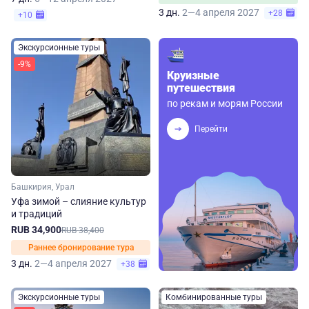
3 дн.
2—4 апреля 2027
+28
+10
Экскурсионные туры
-9%
Круизные
путешествия
по рекам и морям России
Перейти
Башкирия, Урал
Уфа зимой – слияние культур
и традиций
RUB 34,900
RUB 38,400
Раннее бронирование тура
3 дн.
2—4 апреля 2027
+38
Экскурсионные туры
Комбинированные туры