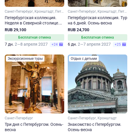
Санкт-Петербург, Кронштадт, Петергоф
Санкт-Петербург, Кронштадт, Петергоф
Петербургская коллекция.
Петербургская коллекция. Тур
Неделя в Северной столице.
на 6 дней. Осень-весна
Осень-весна
RUB 29,100
RUB 24,700
Бесплатная отмена
Бесплатная отмена
7 дн.
2—8 апреля 2027
6 дн.
2—7 апреля 2027
+24
+25
Экскурсионные туры
Отдых с детьми
Санкт-Петербург
Санкт-Петербург, Кронштадт
Три дня с Петербургом. Осень-
Знакомство с Петербургом.
весна
Осень-весна