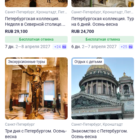
Санкт-Петербург, Кронштадт, Петергоф
Санкт-Петербург, Кронштадт, Петергоф
Петербургская коллекция.
Петербургская коллекция. Тур
Неделя в Северной столице.
на 6 дней. Осень-весна
Осень-весна
RUB 29,100
RUB 24,700
Бесплатная отмена
Бесплатная отмена
7 дн.
2—8 апреля 2027
6 дн.
2—7 апреля 2027
+24
+25
Экскурсионные туры
Отдых с детьми
Санкт-Петербург
Санкт-Петербург, Кронштадт
Три дня с Петербургом. Осень-
Знакомство с Петербургом.
весна
Осень-весна