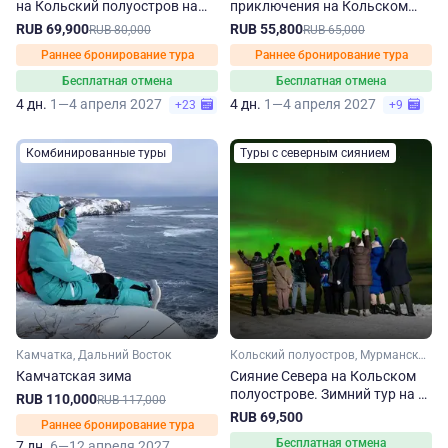
на Кольский полуостров на
приключения на Кольском
зиму-весну
полуострове
RUB 69,900
RUB 55,800
RUB 80,000
RUB 65,000
Раннее бронирование тура
Раннее бронирование тура
Бесплатная отмена
Бесплатная отмена
4 дн.
1—4 апреля 2027
4 дн.
1—4 апреля 2027
+23
+9
Комбинированные туры
Туры с северным сиянием
Камчатка, Дальний Восток
Кольский полуостров, Мурманская область, Арктика
Камчатская зима
Сияние Севера на Кольском
полуострове. Зимний тур на 3
RUB 110,000
RUB 117,000
дня
RUB 69,500
Раннее бронирование тура
Бесплатная отмена
7 дн.
6—12 апреля 2027