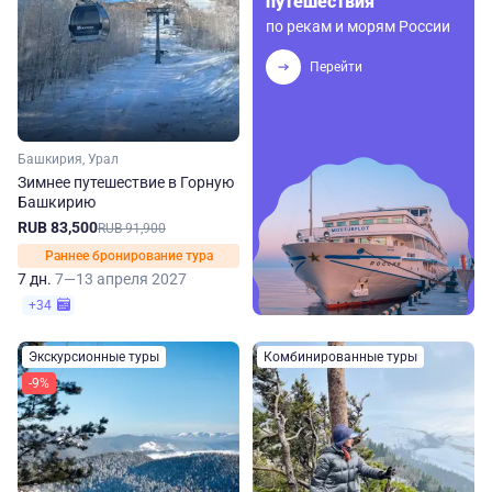
путешествия
по рекам и морям России
Перейти
Башкирия, Урал
Зимнее путешествие в Горную
Башкирию
RUB 83,500
RUB 91,900
Раннее бронирование тура
7 дн.
7—13 апреля 2027
+34
Экскурсионные туры
Комбинированные туры
-9%