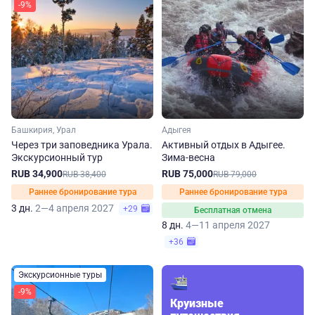
-9%
Башкирия, Урал
Адыгея
Через три заповедника Урала.
Активный отдых в Адыгее.
Экскурсионный тур
Зима-весна
RUB 34,900
RUB 75,000
RUB 38,400
RUB 79,000
Раннее бронирование тура
Раннее бронирование тура
3 дн.
2—4 апреля 2027
+29
Бесплатная отмена
8 дн.
4—11 апреля 2027
+36
Экскурсионные туры
-9%
Круизные