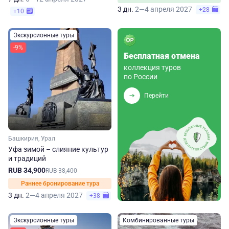
3 дн.
2—4 апреля 2027
+28
+10
Экскурсионные туры
-9%
Бесплатная отмена
коллекция туров
по России
Перейти
Башкирия, Урал
Уфа зимой – слияние культур
и традиций
RUB 34,900
RUB 38,400
Раннее бронирование тура
3 дн.
2—4 апреля 2027
+38
Экскурсионные туры
Комбинированные туры