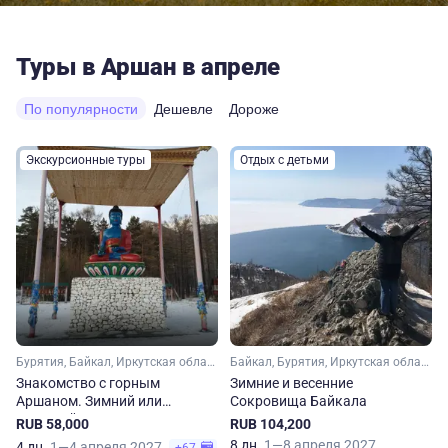
Туры в Аршан в апреле
По популярности
Дешевле
Дороже
Экскурсионные туры
Отдых с детьми
Бурятия, Байкал, Иркутская область
Байкал, Бурятия, Иркутская область
Знакомство с горным
Зимние и весенние
Аршаном. Зимний или
Сокровища Байкала
весенний тур
RUB 58,000
RUB 104,200
8 дн.
1—8 апреля 2027
4 дн.
1—4 апреля 2027