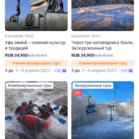
Башкирия, Урал
Башкирия, Урал
Уфа зимой – слияние культур
Через три заповедника Урала.
и традиций
Экскурсионный тур
RUB 34,900
RUB 34,900
RUB 38,400
RUB 38,400
Раннее бронирование тура
Раннее бронирование тура
3 дн.
2—4 апреля 2027
3 дн.
2—4 апреля 2027
+38
+29
Комбинированные туры
Экскурсионные туры
-9%