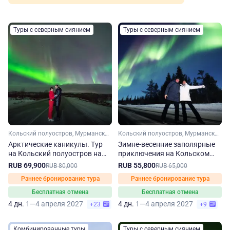
Туры с северным сиянием
Туры с северным сиянием
Кольский полуостров, Мурманская область, Арктика
Кольский полуостров, Мурманская область, Арктика
Арктические каникулы. Тур
Зимне-весенние заполярные
на Кольский полуостров на
приключения на Кольском
зиму-весну
полуострове
RUB 69,900
RUB 55,800
RUB 80,000
RUB 65,000
Раннее бронирование тура
Раннее бронирование тура
Бесплатная отмена
Бесплатная отмена
4 дн.
1—4 апреля 2027
4 дн.
1—4 апреля 2027
+23
+9
Комбинированные туры
Туры с северным сиянием