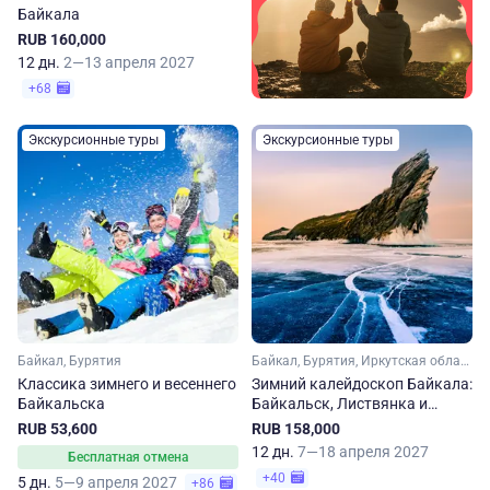
Байкала
RUB 160,000
12 дн.
2—13 апреля 2027
+68
Экскурсионные туры
Экскурсионные туры
Байкал, Бурятия
Байкал, Бурятия, Иркутская область
Классика зимнего и весеннего
Зимний калейдоскоп Байкала:
Байкальска
Байкальск, Листвянка и
Ольхон
RUB 53,600
RUB 158,000
12 дн.
7—18 апреля 2027
Бесплатная отмена
+40
5 дн.
5—9 апреля 2027
+86