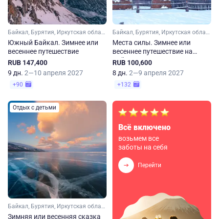
Байкал, Бурятия, Иркутская область
Байкал, Бурятия, Иркутская область
Южный Байкал. Зимнее или
Места силы. Зимнее или
весеннее путешествие
весеннее путешествие на
Байкал
RUB 147,400
RUB 100,600
9 дн.
2—10 апреля 2027
8 дн.
2—9 апреля 2027
+90
+132
Отдых с детьми
Всё включено
возьмем все
заботы на себя
Перейти
Байкал, Бурятия, Иркутская область
Зимняя или весенняя сказка