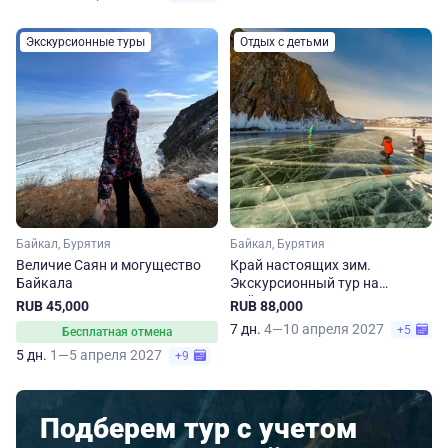
Экскурсионные туры
Отдых с детьми
Байкал, Бурятия
Байкал, Бурятия
Величие Саян и могущество
Край настоящих зим.
Байкала
Экскурсионный тур на
Байкале
RUB 45,000
RUB 88,000
7 дн.
4—10 апреля 2027
+5
Бесплатная отмена
5 дн.
1—5 апреля 2027
+9
Подберем тур с учетом