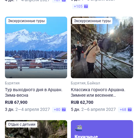
+67
+105
Экскурсионные туры
Экскурсионные туры
Бурятия
Бурятия, Байкал
Тур выходного дня в Аршан.
Классика горного Аршана.
Зима-весна
Зимнее или весеннее
путешествие
RUB 67,900
RUB 62,700
3 дн.
2—4 апреля 2027
5 дн.
2—6 апреля 2027
+80
+68
Отдых с детьми
Круизные