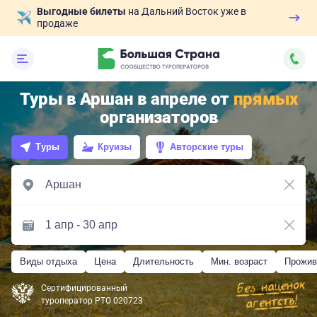
Выгодные билеты
на Дальний Восток уже в
продаже
Туры в Аршан в апреле от
прямых
организаторов
Туры
Круизы
Авторские туры
Виды отдыха
Цена
Длительность
Мин. возраст
Прожив
Сертифицированный
туроператор РТО 020723