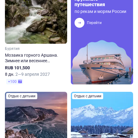
путешествия
по рекам и морям России
Перейти
Бурятия
Мозаика горного Аршана.
Зимнее или весеннее
путешествие
RUB 101,500
8 дн.
2—9 апреля 2027
+100
Отдых с детьми
Отдых с детьми