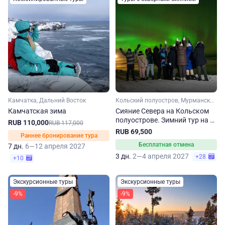
Камчатка, Дальний Восток
Кольский полуостров, Мурманская область, Арктика
Камчатская зима
Сияние Севера на Кольском
полуострове. Зимний тур на 3
RUB 110,000
RUB 117,000
дня
RUB 69,500
Раннее бронирование тура
Бесплатная отмена
7 дн.
6—12 апреля 2027
3 дн.
2—4 апреля 2027
+28
+10
Экскурсионные туры
Экскурсионные туры
-9%
-9%